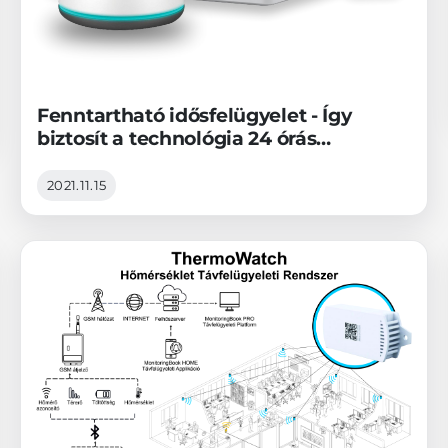
Fenntartható idősfelügyelet - Így
biztosít a technológia 24 órás
biztonságot idős szeretteinknek
2021.11.15