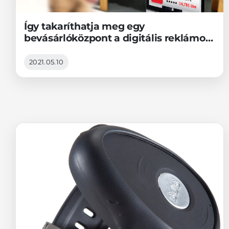
Így takaríthatja meg egy
bevásárlóközpont a digitális reklámok
energiafogyasztásának 50%-át (és
felejtheti el 5 évre a problémát)
2021.05.10